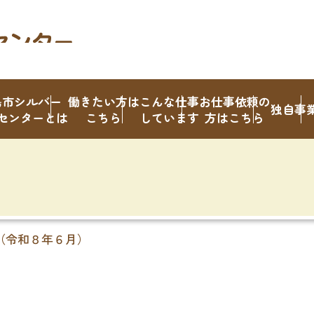
島市シルバー
働きたい方は
こんな仕事
お仕事依頼の
独自事
センターとは
こちら
しています
方はこちら
（令和８年６月）